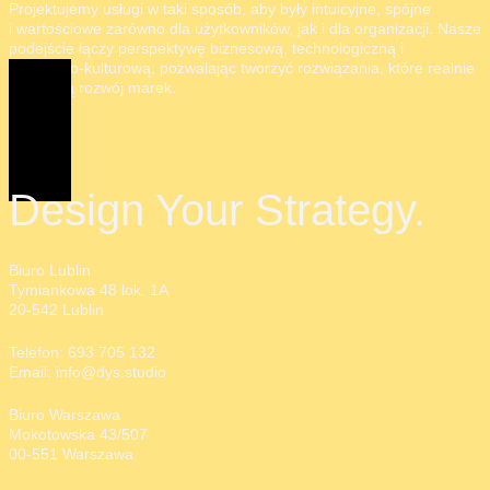
Projektujemy usługi w taki sposób, aby były intuicyjne, spójne
i wartościowe zarówno dla użytkowników, jak i dla organizacji. Nasze
podejście łączy perspektywę biznesową, technologiczną i
społeczno-kulturową, pozwalając tworzyć rozwiązania, które realnie
wspierają rozwój marek.
Design Your Strategy.
Biuro Lublin
Tymiankowa 48 lok. 1A
20-542 Lublin
Telefon: 693 705 132
Email: info@dys.studio
Biuro Warszawa
Mokotowska 43/507
00-551 Warszawa