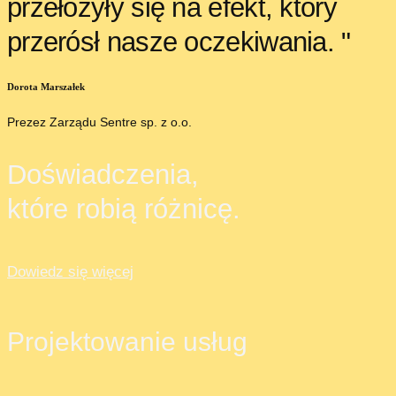
przełożyły się na efekt, który
przerósł nasze oczekiwania. "
Dorota Marszałek
Prezez Zarządu Sentre sp. z o.o.
Doświadczenia,
które robią
różnicę.
Dowiedz się więcej
Projektowanie usług